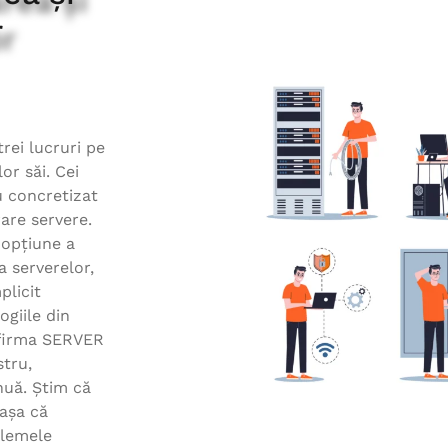
ile client, ele sunt considerate servere. Există mult
r
emplu Web Servere, Mail Servere, File Servere, de baz
de date, de aplicații etc.
rei lucruri pe
or săi. Cei
Administrare Server
u concretizat
are servere.
 opțiune a
a serverelor,
plicit
ogiile din
 firma SERVER
tru,
nuă. Știm că
 așa că
blemele