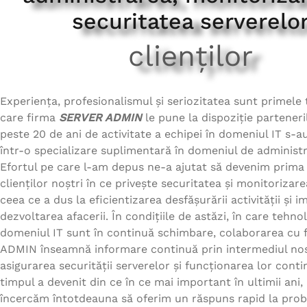
diverse resurse cu mașin
securitatea serverelo
tipuri de servere, de ex
clienților
Experiența, profesionalismul și seriozitatea sunt primele t
care firma
SERVER ADMIN
le pune la dispoziție parteneril
peste 20 de ani de activitate a echipei în domeniul IT s-a
într-o specializare suplimentară în domeniul de administr
Efortul pe care l-am depus ne-a ajutat să devenim prima
clienților noștri în ce privește securitatea și monitorizare
ceea ce a dus la eficientizarea desfășurării activității și im
dezvoltarea afacerii. În condițiile de astăzi, în care tehnol
domeniul IT sunt în continuă schimbare, colaborarea cu
ADMIN înseamnă informare continuă prin intermediul nos
asigurarea securității serverelor și funcționarea lor conti
timpul a devenit din ce în ce mai important în ultimii ani,
încercăm întotdeauna să oferim un răspuns rapid la pro