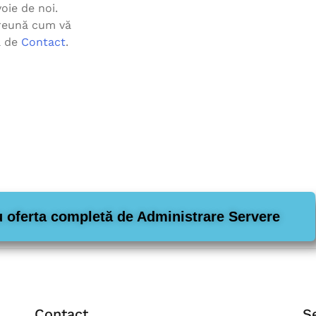
oie de noi.
preună cum vă
a de
Contact
.
ru oferta completă de Administrare Servere
Contact
S