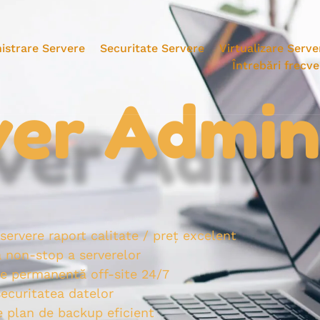
istrare Servere
Securitate Servere
Virtualizare Serve
Întrebări frecv
ver Admi
servere raport calitate / preț excelent
 non-stop a serverelor
te permanentă off-site 24/7
securitatea datelor
 plan de backup eficient