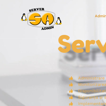
Admin
Ser
Administrare 
Monitorizarea
Disponibilita
Siguranța și 
Implementare