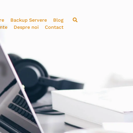
re
Backup Servere
Blog
ente
Despre noi
Contact
n