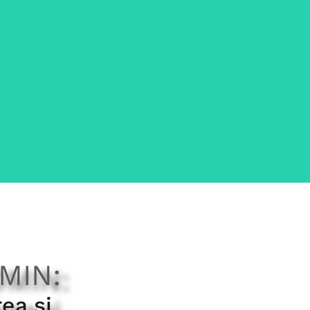
e este un Server
MIN:
er sau un sistem hardware/software care furnizează
computere (denumite clienți) conectate la el, resurse,
ea și
rame. Conform teoriei, atunci când computerele împar