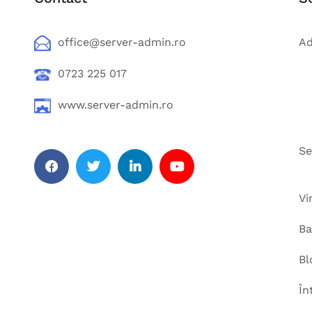
office@server-admin.ro
Ad
0723 225 017
www.server-admin.ro
Se
Vi
Ba
Bl
În