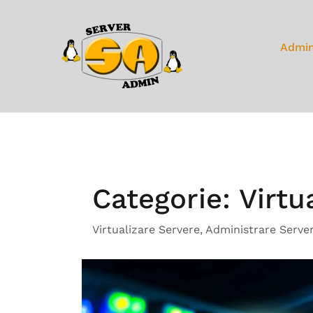
Skip
to
content
Admin
Categorie:
Virtu
Virtualizare Servere, Administrare Serv