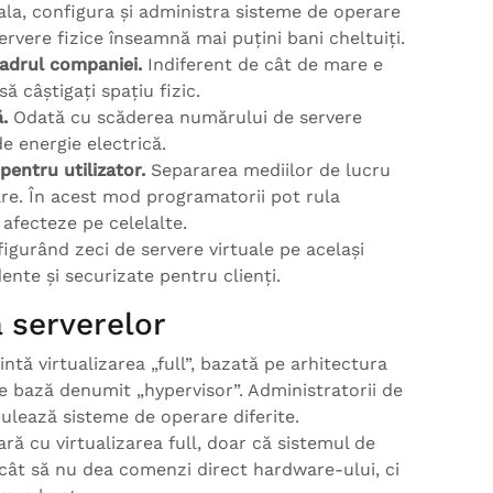
ala, configura și administra sisteme de operare
servere fizice înseamnă mai puțini bani cheltuiți.
cadrul companiei.
Indiferent de cât de mare e
 câștigați spațiu fizic.
.
Odată cu scăderea numărului de servere
e energie electrică.
entru utilizator.
Separarea mediilor de lucru
are. În acest mod programatorii pot rula
e afecteze pe celelalte.
igurând zeci de servere virtuale pe același
ente și securizate pentru clienți.
 serverelor
intă virtualizarea „full”, bazată pe arhitectura
e bază denumit „hypervisor”. Administratorii de
ulează sisteme de operare diferite.
ară cu virtualizarea full, doar că sistemul de
ncât să nu dea comenzi direct hardware-ului, ci