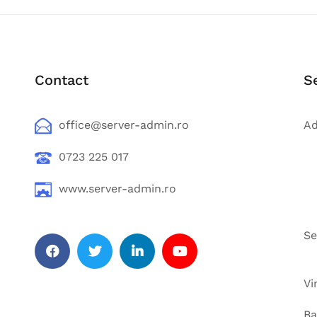
Contact
S
office@server-admin.ro
Ad
0723 225 017
www.server-admin.ro
Se
Facebook
Twitter
Linkedin
YouTube
Vi
Ba