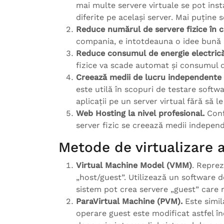
mai multe servere virtuale se pot inst
diferite pe același server. Mai puține 
Reduce numărul de servere fizice în 
compania, e intotdeauna o idee bună să
Reduce consumul de energie electrică
fizice va scade automat și consumul d
Creează medii de lucru independente p
este utilă în scopuri de testare softw
aplicații pe un server virtual fără să l
Web Hosting la nivel profesional.
Conf
server fizic se creează medii independ
Metode de virtualizare a
Virtual Machine Model (VMM)
. Reprez
„host/guest”. Utilizează un software d
sistem pot crea servere „guest” care r
ParaVirtual Machine (PVM).
Este simil
operare guest este modificat astfel î