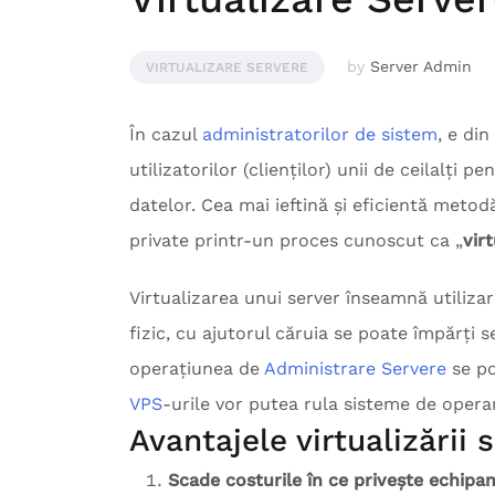
by
Server Admin
VIRTUALIZARE SERVERE
În cazul
administratorilor de sistem
, e di
utilizatorilor (clienților) unii de ceilalți 
datelor. Cea mai ieftină și eficientă metod
private printr-un proces cunoscut ca „
vir
Virtualizarea unui server înseamnă utiliza
fizic, cu ajutorul căruia se poate împărți s
operațiunea de
Administrare Servere
se po
VPS
-urile vor putea rula sisteme de operar
Avantajele virtualizării 
Scade costurile în ce privește echipam