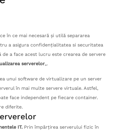
n ce în ce mai necesară și utilă separarea
pentru a asigura confidențialitatea si securitatea
ă de a face acest lucru este crearea de servere
tualizarea serverelor
„.
rea unui software de virtualizare pe un server
erverul în mai multe servere virtuale. Astfel,
ate face independent pe fiecare container.
e diferite.
serverelor
entele IT.
Prin împărțirea serverului fizic în