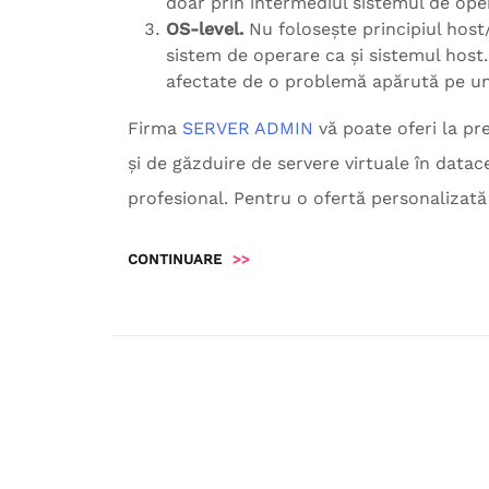
doar prin intermediul sistemul de ope
OS-level.
Nu folosește principiul host
sistem de operare ca și sistemul host. 
afectate de o problemă apărută pe unu
Firma
SERVER ADMIN
vă poate oferi la pre
și de găzduire de servere virtuale în datac
profesional. Pentru o ofertă personalizat
CONTINUARE
>>