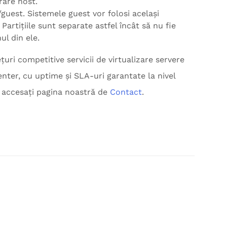
rare host.
/guest. Sistemele guest vor folosi același
Partițiile sunt separate astfel încât să nu fie
l din ele.
țuri competitive servicii de virtualizare servere
enter, cu uptime și SLA-uri garantate la nivel
ă accesați pagina noastră de
Contact
.