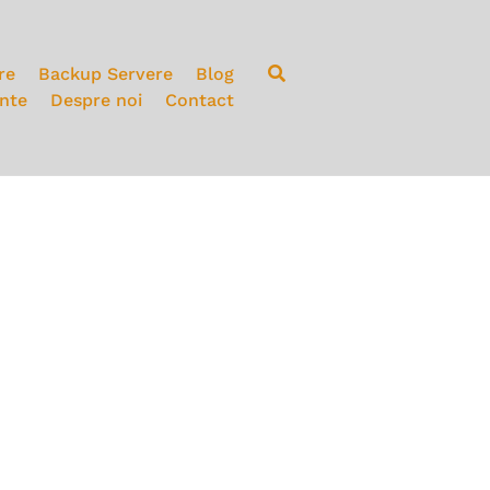
re
Backup Servere
Blog
ente
Despre noi
Contact