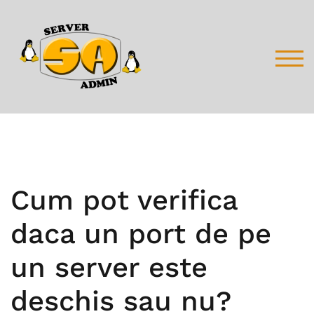
Skip
to
content
TOG
Cum pot verifica
daca un port de pe
un server este
deschis sau nu?