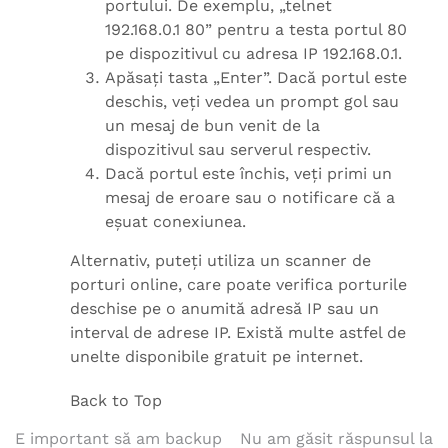
portului. De exemplu, „telnet
192.168.0.1 80” pentru a testa portul 80
pe dispozitivul cu adresa IP 192.168.0.1.
Apăsați tasta „Enter”. Dacă portul este
deschis, veți vedea un prompt gol sau
un mesaj de bun venit de la
dispozitivul sau serverul respectiv.
Dacă portul este închis, veți primi un
mesaj de eroare sau o notificare că a
eșuat conexiunea.
Alternativ, puteți utiliza un scanner de
porturi online, care poate verifica porturile
deschise pe o anumită adresă IP sau un
interval de adrese IP. Există multe astfel de
unelte disponibile gratuit pe internet.
Back to Top
Navigare
E important să am backup
Nu am găsit răspunsul la